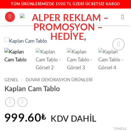
İçeriğe
TÜM ÜRÜNLERIMIZDE 1500 TL ÜZERİ ÜCRETSIZ KARGO
atla
GENEL
/
DUVAR DEKORASYON ÜRÜNLERI
Kaplan Cam Tablo
999.60
₺
KDV DAHİL
TEMIZLE