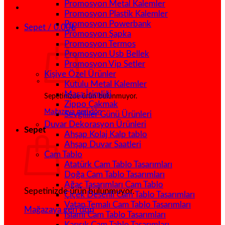
Promosyon Metal Kalemler
Promosyon Plastik Kalemler
Promosyon Powerbank
Sepet /
0.00
₺
Promosyon Şapka
Promosyon Termos
Promosyon Usb Bellek
Promosyon Vip Setler
Kişiye Özel Ürünler
Kutulu Metal Kalemler
Masa İsimliği
Sepetinizde ürün bulunmuyor.
Zippo Çakmak
Mağazaya geri dön
Sevgililer Günü Ürünleri
Duvar Dekorasyon Ürünleri
Sepet
Ahşap Kolaj Kalp tablo
Ahşap Duvar Saatleri
Cam Tablo
Atatürk Cam Tablo Tasarımları
Doğa Cam Tablo Tasarımları
Ağaç Tasarımları Cam Tablo
Sepetinizde ürün bulunmuyor.
Çiçek Desenli Cam Tablo Tasarımları
Vatan Temalı Cam Tablo Tasarımları
Mağazaya geri dön
İslami Cam Tablo Tasarımları
Karışık Cam Tablo Tasarımları