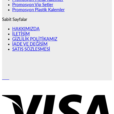
Promosyon Vip Setler
Promosyon Plastik Kalemler
Sabit Sayfalar
HAKKIMIZDA
İLETİŞİM
GİZLİLİK POLİTİKAMIZ
İADE VE DEĞİŞİM
SATIŞ SÖZLEŞMESİ
V