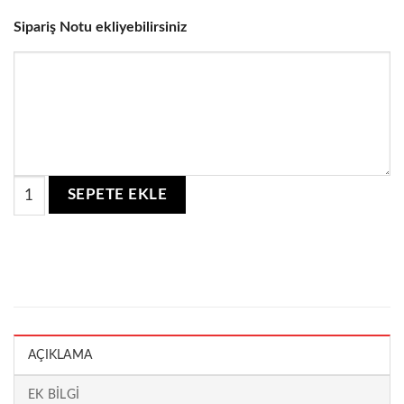
Sipariş Notu ekliyebilirsiniz
Akrilik Masa Numarası Gold quantity
SEPETE EKLE
AÇIKLAMA
EK BILGI