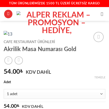
İçeriğe
TÜM ÜRÜNLERIMIZDE 1500 TL ÜZERİ ÜCRETSIZ KARGO
atla
CAFE RESTAURANT ÜRÜNLERI
Akrilik Masa Numarası Gold
54.00
₺
KDV DAHİL
TEMIZLE
Adet
54.00
₺
KDV DAHİL